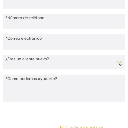
*Número de teléfono
*Correo electrónico
¿Eres un cliente nuevo?
*Como podemos ayudarte?
Al enviar, acepta ser contactado acerca de su solicitud y otra
información utilizando tecnología automatizada. La frecuencia de los
mensajes varía. Se pueden aplicar tarifas de mensajes y datos. Envía
STOP para cancelar.
Política de uso aceptable